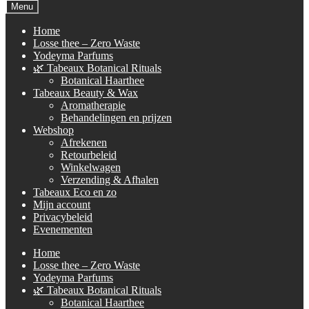
naar:
Menu
Home
Losse thee – Zero Waste
Yodeyma Parfums
🌿 Tabeaux Botanical Rituals
Botanical Haarthee
Tabeaux Beauty & Wax
Aromatherapie
Behandelingen en prijzen
Webshop
Afrekenen
Retourbeleid
Winkelwagen
Verzending & Afhalen
Tabeaux Eco en zo
Mijn account
Privacybeleid
Evenementen
Home
Losse thee – Zero Waste
Yodeyma Parfums
🌿 Tabeaux Botanical Rituals
Botanical Haarthee