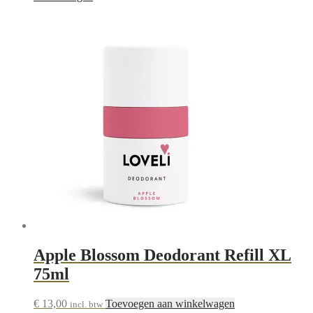
was:
is:
€ 6,25.
€ 4,50.
Apple Blossom Deodorant Refill XL
75ml
€
13,00
Toevoegen aan winkelwagen
incl. btw