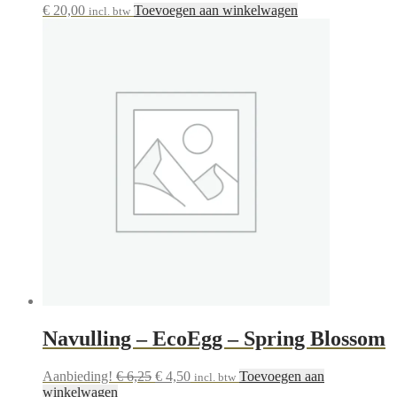
€
20,00
Toevoegen aan winkelwagen
incl. btw
Navulling – EcoEgg – Spring Blossom
Oorspronkelijke
Huidige
Aanbieding!
€
6,25
€
4,50
Toevoegen aan
incl. btw
prijs
prijs
winkelwagen