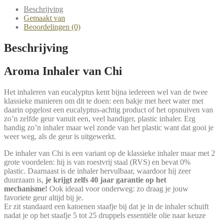
Beschrijving
Gemaakt van
Beoordelingen (0)
Beschrijving
Aroma Inhaler van Chi
Het inhaleren van eucalyptus kent bijna iedereen wel van de twee
klassieke manieren om dit te doen: een bakje met heet water met
daarin opgelost een eucalyptus-achtig product of het opsnuiven van
zo’n zelfde geur vanuit een, veel handiger, plastic inhaler. Erg
handig zo’n inhaler maar wel zonde van het plastic want dat gooi je
weer weg, als de geur is uitgewerkt.
De inhaler van Chi is een variant op de klassieke inhaler maar met 2
grote voordelen: hij is van roestvrij staal (RVS) en bevat 0%
plastic. Daarnaast is de inhaler hervulbaar, waardoor hij zeer
duurzaam is,
je krijgt zelfs 40 jaar garantie op het
mechanisme!
Ook ideaal voor onderweg: zo draag je jouw
favoriete geur altijd bij je.
Er zit standaard een katoenen staafje bij dat je in de inhaler schuift
nadat je op het staafje 5 tot 25 druppels essentiële olie naar keuze