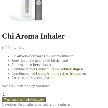
Chi Aroma Inhaler
€
7,50
incl. btw
De
onverwoestbare
Chi Aroma Inhaler!
Jouw favoriete geur altijd bij de hand
Duurzaam en
hervulbaar
Combineer met
Lavinchi Relax:
lekker slapen
Combineer met
Davos Air:
om vrijer te ademen
Losse staafjes verkrijgbaar
Slechts 2 resterend op voorraad
Chi
Aroma
Toevoegen aan winkelwagen
Inhaler
Categorie:
Aromatherapie
Tag:
aroma inhaler
aantal