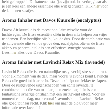
hebt gedruppeld. De katoenen staafjes zijn ook los verkrijgbaar als
je een keer een andere essentiële olie wilt gebruiken. Klik
hier
voor
de katoenen staafjes.
Aroma Inhaler met Davos Kuurolie (eucalyptus)
Davos Air kuurolie is de meest populaire mixolie voor de
luchtwegen. De frisse essentiële oliën in deze mix helpen om vrijer
te ademen. Een heerlijke olie bij koude dus. Door de combinatie van
de zuiverende olie van de grove den, eucalytptus olie en de frisse
akker- en pepermuntolie is een effectieve synergie ontstaan.
Lees
hier
alles over Davos Kuurolie.
Aroma Inhaler met Lavinchi Relax Mix (lavendel)
Lavinchi Relax olie is een natuurlijke rustgever bij stress en onrust.
Voor elk moment van de dag, maar vooral ’s avonds komt Lavinchi
Relax olie goed tot haar recht. Deze mix helpt om lekker te slapen.
Door de rustgevende eigenschappen van echte lavendel te
combineren met die van mandarijn en zoete marjolein is een
fantastische synergie ontstaan met een rustgevend effect. Voor elk
moment van de dag, maar vooral ’s avonds komt Lavinchi Relax
olie goed tot haar recht. Klik
hier
om naar de blog voor meer
informatie over lavendel!