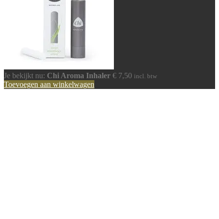
Je bekijkt nu:
Chi Aroma Inhaler
€
7,50
incl. btw
Toevoegen aan winkelwagen