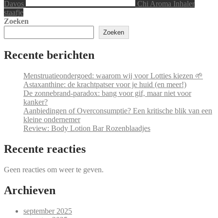
Davos
Chi Aroma Inhaler
staafje
Zoeken
Zoeken
Recente berichten
Menstruatieondergoed: waarom wij voor Lotties kiezen 🌱
Astaxanthine: de krachtpatser voor je huid (en meer!)
De zonnebrand-paradox: bang voor gif, maar niet voor
kanker?
Aanbiedingen of Overconsumptie? Een kritische blik van een
kleine ondernemer
Review: Body Lotion Bar Rozenblaadjes
Recente reacties
Geen reacties om weer te geven.
Archieven
september 2025