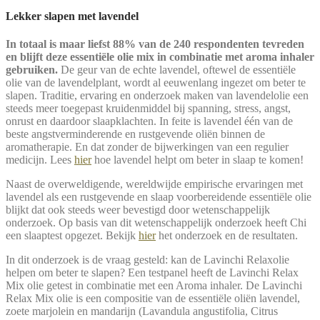
Lekker slapen met lavendel
In totaal is maar liefst 88% van de 240 respondenten tevreden
en blijft deze essentiële olie mix in combinatie met aroma inhaler
gebruiken.
De geur van de echte lavendel, oftewel de essentiële
olie van de lavendelplant, wordt al eeuwenlang ingezet om beter te
slapen. Traditie, ervaring en onderzoek maken van lavendelolie een
steeds meer toegepast kruidenmiddel bij spanning, stress, angst,
onrust en daardoor slaapklachten. In feite is lavendel één van de
beste angstverminderende en rustgevende oliën binnen de
aromatherapie. En dat zonder de bijwerkingen van een regulier
medicijn. Lees
hier
hoe lavendel helpt om beter in slaap te komen!
Naast de overweldigende, wereldwijde empirische ervaringen met
lavendel als een rustgevende en slaap voorbereidende essentiële olie
blijkt dat ook steeds weer bevestigd door wetenschappelijk
onderzoek. Op basis van dit wetenschappelijk onderzoek heeft Chi
een slaaptest opgezet. Bekijk
hier
het onderzoek en de resultaten.
In dit onderzoek is de vraag gesteld: kan de Lavinchi Relaxolie
helpen om beter te slapen? Een testpanel heeft de Lavinchi Relax
Mix olie getest in combinatie met een Aroma inhaler. De Lavinchi
Relax Mix olie is een compositie van de essentiële oliën lavendel,
zoete marjolein en mandarijn (Lavandula angustifolia, Citrus