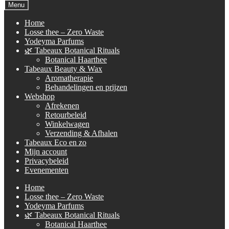
naar:
Menu
Home
Losse thee – Zero Waste
Yodeyma Parfums
🌿 Tabeaux Botanical Rituals
Botanical Haarthee
Tabeaux Beauty & Wax
Aromatherapie
Behandelingen en prijzen
Webshop
Afrekenen
Retourbeleid
Winkelwagen
Verzending & Afhalen
Tabeaux Eco en zo
Mijn account
Privacybeleid
Evenementen
Home
Losse thee – Zero Waste
Yodeyma Parfums
🌿 Tabeaux Botanical Rituals
Botanical Haarthee