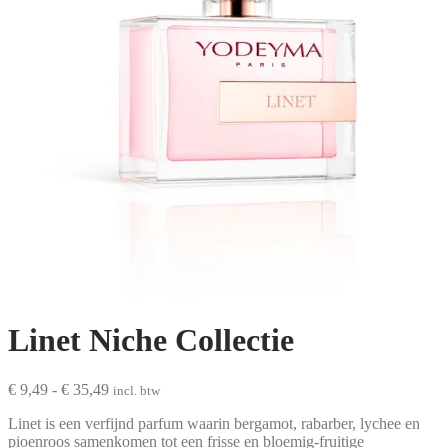
Linet Niche Collectie
Prijsklasse:
€
9,49
-
€
35,49
incl. btw
€ 9,49
Linet is een verfijnd parfum waarin bergamot, rabarber, lychee en
tot
pioenroos samenkomen tot een frisse en bloemig-fruitige
€ 35,49