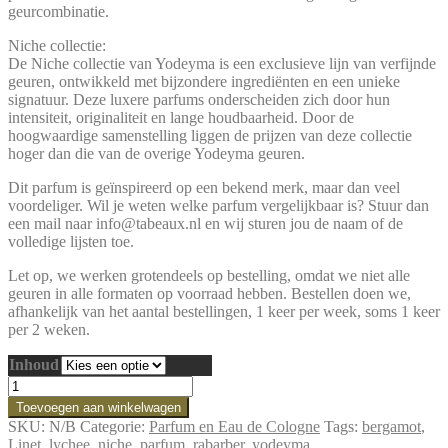
geurcombinatie.
Niche collectie:
De Niche collectie van Yodeyma is een exclusieve lijn van verfijnde
geuren, ontwikkeld met bijzondere ingrediënten en een unieke
signatuur. Deze luxere parfums onderscheiden zich door hun
intensiteit, originaliteit en lange houdbaarheid. Door de
hoogwaardige samenstelling liggen de prijzen van deze collectie
hoger dan die van de overige Yodeyma geuren.
Dit parfum is geïnspireerd op een bekend merk, maar dan veel
voordeliger. Wil je weten welke parfum vergelijkbaar is? Stuur dan
een mail naar info@tabeaux.nl en wij sturen jou de naam of de
volledige lijsten toe.
Let op, we werken grotendeels op bestelling, omdat we niet alle
geuren in alle formaten op voorraad hebben. Bestellen doen we,
afhankelijk van het aantal bestellingen, 1 keer per week, soms 1 keer
per 2 weken.
Inhoud
Linet
Niche
Toevoegen aan winkelwagen
Collectie
SKU:
N/B
Categorie:
Parfum en Eau de Cologne
Tags:
bergamot
,
aantal
Linet
,
lychee
,
niche
,
parfum
,
rabarber
,
yodeyma