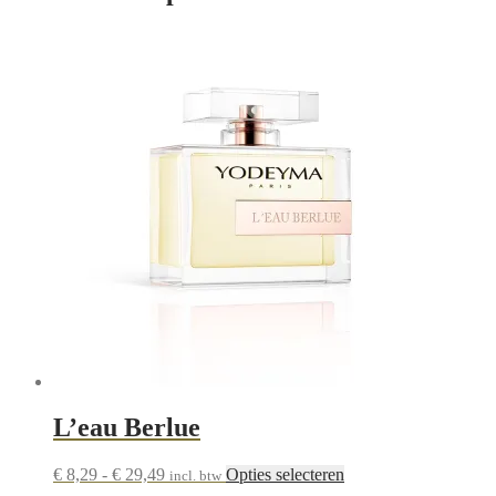
L’eau Berlue
Prijsklasse:
Dit
€
8,29
-
€
29,49
Opties selecteren
incl. btw
€ 8,29
product