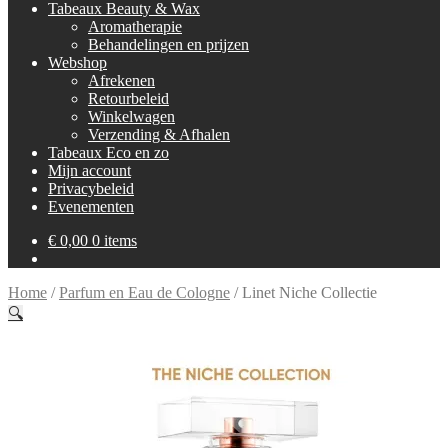
Tabeaux Beauty & Wax
Aromatherapie
Behandelingen en prijzen
Webshop
Afrekenen
Retourbeleid
Winkelwagen
Verzending & Afhalen
Tabeaux Eco en zo
Mijn account
Privacybeleid
Evenementen
€
0,00
0 items
Home
/
Parfum en Eau de Cologne
/
Linet Niche Collectie
🔍